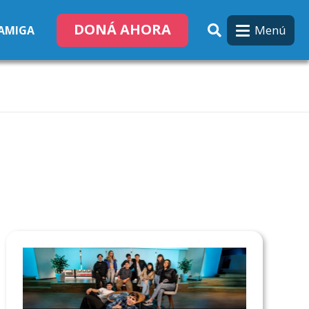
DONÁ AHORA
Menú
 AMIGA