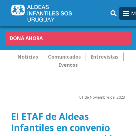
Pasar al contenido principal
M
DONÁ AHORA
Novededades
Noticias
Comunicados
Entrevistas
Eventos
01 de Noviembre del 2023
El ETAF de Aldeas
Infantiles en convenio