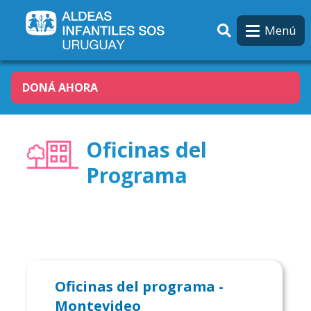
Pasar al contenido principal
Menú
DONÁ AHORA
Oficinas del
Programa
Oficinas del programa -
Montevideo