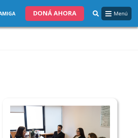
DONÁ AHORA
Menú
 AMIGA