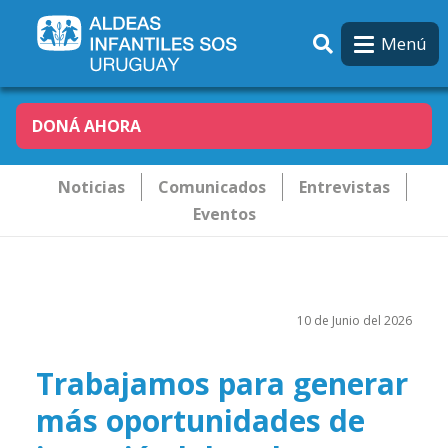
Pasar al contenido principal
Menú
DONÁ AHORA
Novededades
Noticias
Comunicados
Entrevistas
Eventos
10 de Junio del 2026
Trabajamos para generar
más oportunidades de