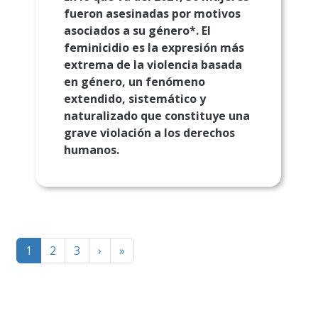
fueron asesinadas por motivos
asociados a su género*. El
feminicidio es la expresión más
extrema de la violencia basada
en género, un fenómeno
extendido, sistemático y
naturalizado que constituye una
grave violación a los derechos
humanos.
Paginación
Página
Last
1
2
3
›
»
siguiente
page