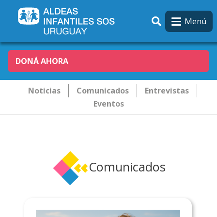
Pasar al contenido principal
Menú
DONÁ AHORA
Novededades
Noticias
Comunicados
Entrevistas
Eventos
Comunicados