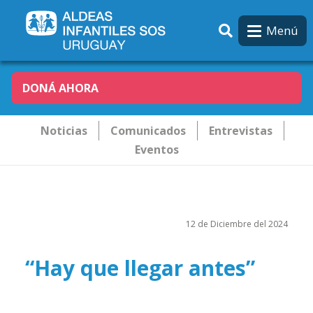
Pasar al contenido principal
Menú
DONÁ AHORA
Novededades
Noticias
Comunicados
Entrevistas
Eventos
12 de Diciembre del 2024
“Hay que llegar antes”