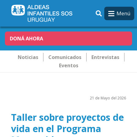
Pasar al contenido principal
Menú
DONÁ AHORA
Novededades
Noticias
Comunicados
Entrevistas
Eventos
21 de Mayo del 2026
Taller sobre proyectos de
vida en el Programa