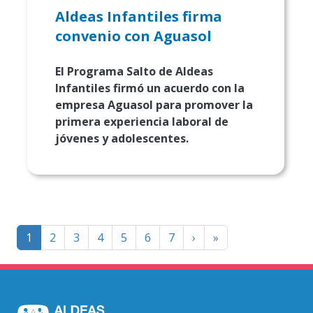
Aldeas Infantiles firma
convenio con Aguasol
El Programa Salto de Aldeas
Infantiles firmó un acuerdo con la
empresa Aguasol para promover la
primera experiencia laboral de
jóvenes y adolescentes.
Paginación
Página
Last
1
2
3
4
5
6
7
›
»
siguiente
page