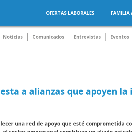
Pasar al contenido principal
OFERTAS LABORALES
FAMILIA
Noticias
Comunicados
Entrevistas
Eventos
esta a alianzas que apoyen la i
alecer una red de apoyo que esté comprometida con l
, el sector empresarial constituye un aliado estrat