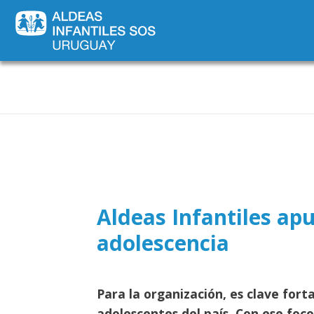
Novededades
Aldeas Infantiles apu
adolescencia
Para la organización, es clave fort
adolescentes del país. Con ese foco