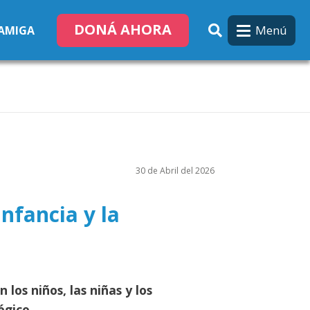
DONÁ AHORA
Menú
 AMIGA
30 de Abril del 2026
nfancia y la
os niños, las niñas y los
égico.