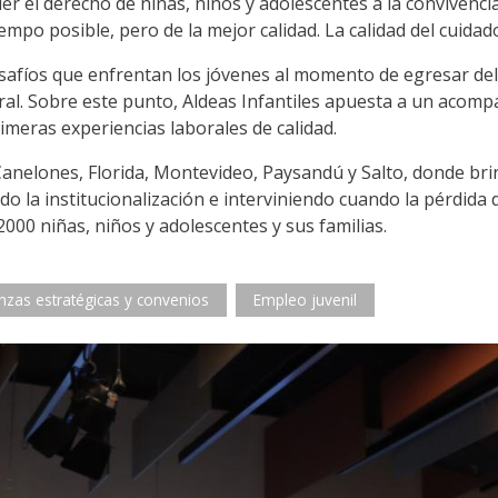
er el derecho de niñas, niños y adolescentes a la convivenci
iempo posible, pero de la mejor calidad. La calidad del cuida
esafíos que enfrentan los jóvenes al momento de egresar de
oral. Sobre este punto, Aldeas Infantiles apuesta a un acom
imeras experiencias laborales de calidad.
Canelones, Florida, Montevideo, Paysandú y Salto, donde brin
 la institucionalización e interviniendo cuando la pérdida de
000 niñas, niños y adolescentes y sus familias.
anzas estratégicas y convenios
Empleo juvenil