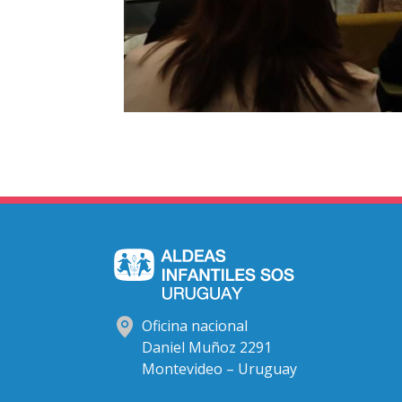
Oficina nacional
Daniel Muñoz 2291
Montevideo – Uruguay