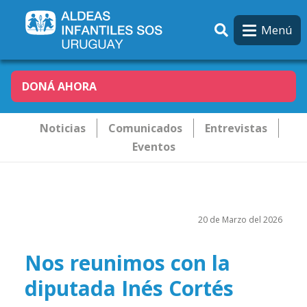
Pasar al contenido principal
Menú
DONÁ AHORA
Novededades
Noticias
Comunicados
Entrevistas
Eventos
20 de Marzo del 2026
Nos reunimos con la
diputada Inés Cortés