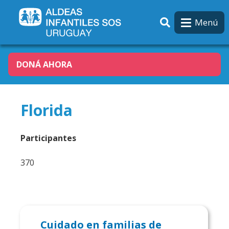
Pasar al contenido principal
Menú
DONÁ AHORA
Florida
Participantes
370
Cuidado en familias de