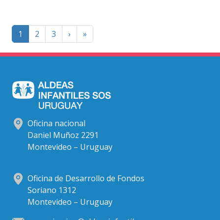
Paginación
Página
Last
1
2
3
›
»
siguiente
page
Oficina nacional
Daniel Muñoz 2291
Montevideo – Uruguay
Oficina de Desarrollo de Fondos
Soriano 1312
Montevideo – Uruguay