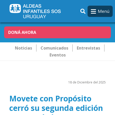
Pasar al contenido principal
Menú
DONÁ AHORA
Novededades
Noticias
Comunicados
Entrevistas
Eventos
18 de Diciembre del 2025
Movete con Propósito
cerró su segunda edición