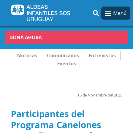
Pasar al contenido principal
Menú
DONÁ AHORA
Novededades
Noticias
Comunicados
Entrevistas
Eventos
18 de Noviembre del 2025
Participantes del
Programa Canelones