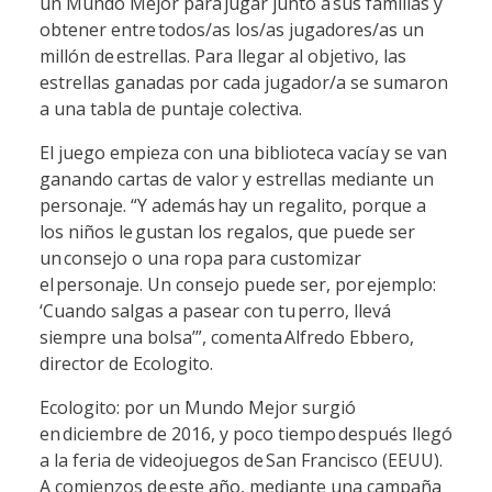
un Mundo Mejor para jugar junto a sus familias y
obtener entre todos/as los/as jugadores/as un
millón de estrellas. Para llegar al objetivo, las
estrellas ganadas por cada jugador/a se sumaron
a una tabla de puntaje colectiva.
El juego empieza con una biblioteca vacía y se van
ganando cartas de valor y estrellas mediante un
personaje. “Y además hay un regalito, porque a
los niños le gustan los regalos, que puede ser
un consejo o una ropa para customizar
el personaje. Un consejo puede ser, por ejemplo:
‘Cuando salgas a pasear con tu perro, llevá
siempre una bolsa’”, comenta Alfredo Ebbero,
director de Ecologito.
Ecologito: por un Mundo Mejor surgió
en diciembre de 2016, y poco tiempo después llegó
a la feria de videojuegos de San Francisco (EEUU).
A comienzos de este año, mediante una campaña