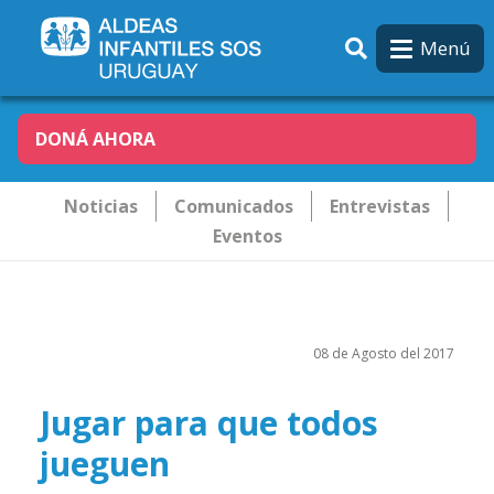
Pasar al contenido principal
Menú
DONÁ AHORA
Novededades
Noticias
Comunicados
Entrevistas
Eventos
08 de Agosto del 2017
Jugar para que todos
jueguen