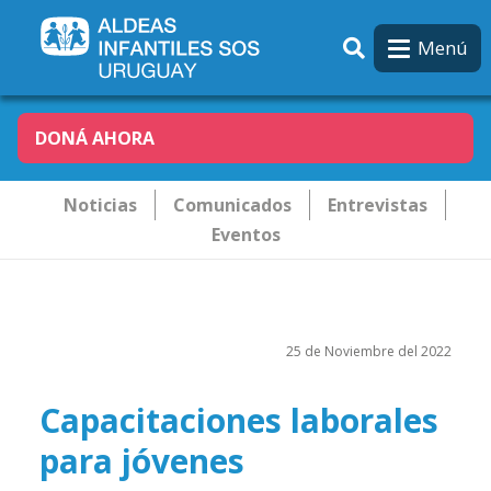
Pasar al contenido principal
Menú
DONÁ AHORA
Novededades
Noticias
Comunicados
Entrevistas
Eventos
25 de Noviembre del 2022
Capacitaciones laborales
para jóvenes