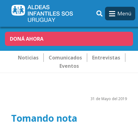
Pasar al contenido principal
Menú
DONÁ AHORA
Novededades
Noticias
Comunicados
Entrevistas
Eventos
31 de Mayo del 2019
Tomando nota