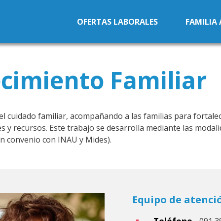
Pasar al contenido principal
OFERTAS LABORALES
FAMILIA
ecimiento Familiar
l cuidado familiar, acompañando a las familias para fortale
es y recursos. Este trabajo se desarrolla mediante las modal
en convenio con INAU y Mides).
Equipo de atenció
Teléfono