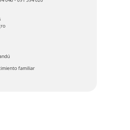
4 046 - 091 394 020
s
gro
andú
cimiento familiar