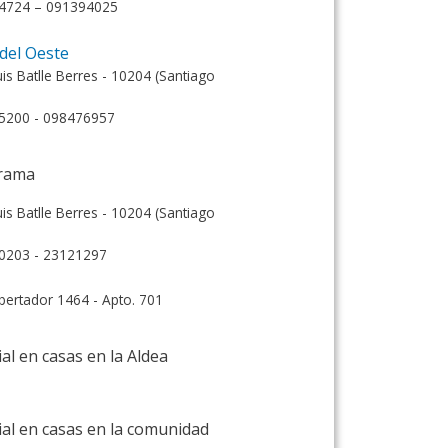
34724 – 091394025
del Oeste
uis Batlle Berres - 10204 (Santiago
15200 - 098476957
grama
uis Batlle Berres - 10204 (Santiago
0203 - 23121297
Libertador 1464 - Apto. 701
al en casas en la Aldea
ial en casas en la comunidad